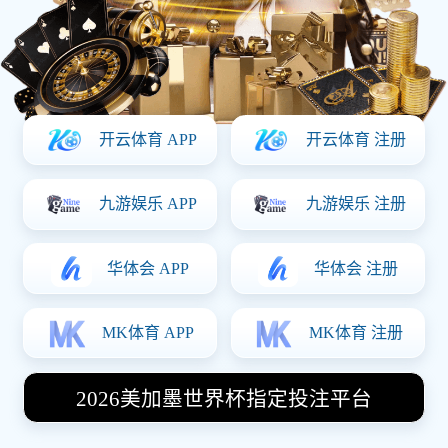
2
曼城
MCI
1
阿森纳
ARS
NBA
LIVE Q3 04:12
88
洛杉矶湖人
LAL
92
金州勇士
GSW
意甲
FT
1
尤文图斯
JUV
2
那不勒斯
NAP
西甲
HT
0
皇家马德里
RMA