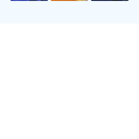
热门联赛积分榜
查看全部联赛 →
#
球队
赛
胜
平
负
积分
1
利物浦
28
20
6
2
66
2
曼城
28
19
7
2
64
3
阿森纳
28
19
5
4
62
4
阿斯顿维拉
28
17
4
7
55