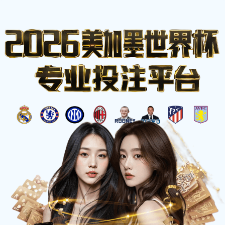
MXYX
JT
☰
全球赛事数据实时更新
涵盖足球、篮球、电竞等多领域，为您带来毫秒级比分推送
与深度数据分析。
正在进行 / 焦点赛事
查看全场数据 →
NBA
LPL
全部
英超
西甲
英超
LIVE 68'