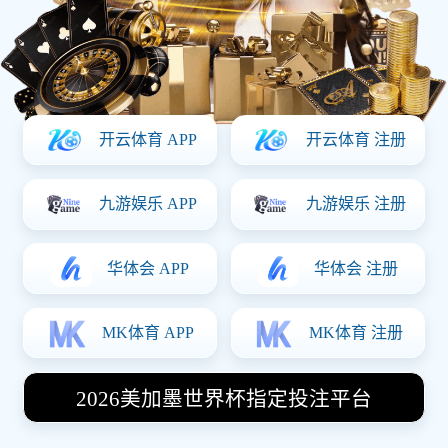
2
曼城
MCI
1
阿森纳
ARS
NBA
LIVE Q3 04:12
88
洛杉矶湖人
LAL
92
金州勇士
GSW
意甲
FT
1
尤文图斯
JUV
2
那不勒斯
NAP
西甲
HT
0
皇家马德里
RMA